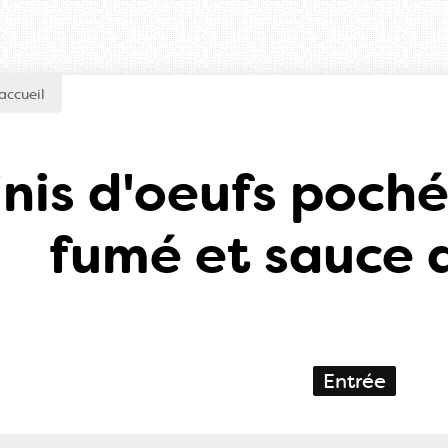
accueil
inis d'oeufs poch
fumé et sauce a
Entrée