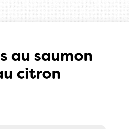
és au saumon
u citron