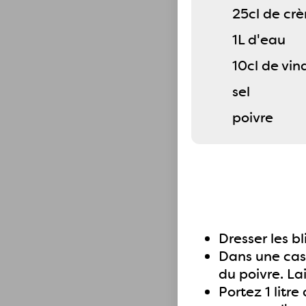
25cl de cr
1L d'eau
10cl de vin
sel
poivre
Dresser les 
Dans une cass
du poivre. La
Portez 1 litre