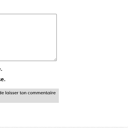
.
te.
e laisser ton commentaire