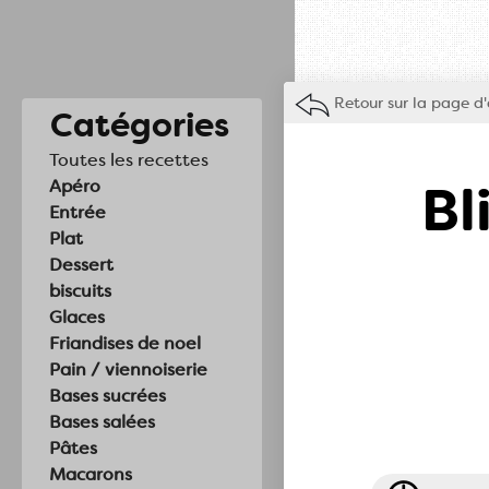
Retour sur la page d'
Catégories
Toutes les recettes
Bl
Apéro
Entrée
Plat
Dessert
biscuits
Glaces
Friandises de noel
Pain / viennoiserie
Bases sucrées
Bases salées
Pâtes
Macarons