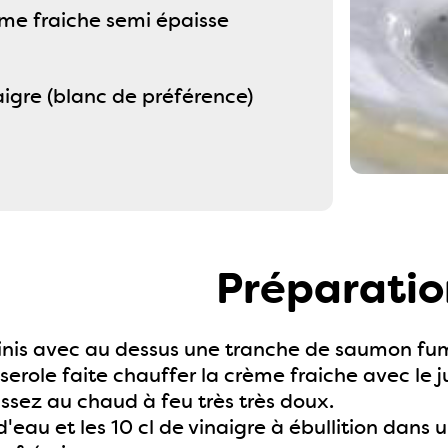
ème fraiche semi épaisse
aigre (blanc de préférence)
Préparatio
blinis avec au dessus une tranche de saumon fu
erole faite chauffer la crème fraiche avec le ju
issez au chaud à feu très très doux.
 d'eau et les 10 cl de vinaigre à ébullition dans