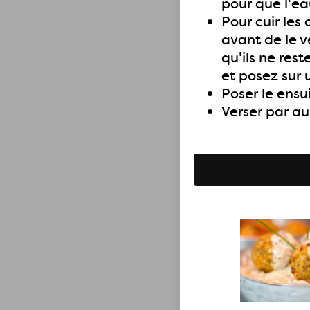
pour que l'ea
Pour cuir les
avant de le v
qu'ils ne res
et posez sur 
Poser le ensu
Verser par au