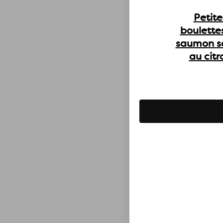
Petite
boulette
saumon s
au citr