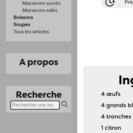
Pré
Macarons sucrés
Macarons salés
Boissons
Soupes
Tous les articles
A propos
In
Recherche
4 œufs
4 grands bl
4 tranches
1 citron