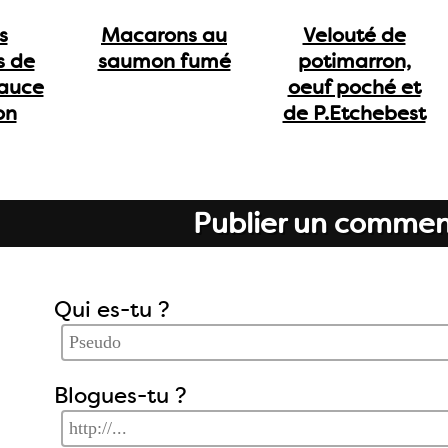
s
Macarons au
Velouté de
s de
saumon fumé
potimarron,
auce
oeuf poché et
on
de P.Etchebest
Publier un commen
Qui es-tu ?
Blogues-tu ?