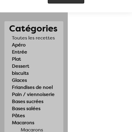
Catégories
Toutes les recettes
Apéro
Entrée
Plat
Dessert
biscuits
Glaces
Friandises de noel
Pain / viennoiserie
Bases sucrées
Bases salées
Pâtes
Macarons
Macarons