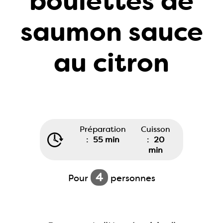
boulettes de
saumon sauce
au citron
Préparation
Cuisson
:
55 min
:
20
min
4
Pour
personnes