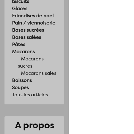
biscuits
Glaces
Friandises de noel
Pain / viennoiserie
Bases sucrées
Bases salées
Pâtes
Macarons
Macarons
sucrés
Macarons salés
Boissons
Soupes
Tous les articles
A propos