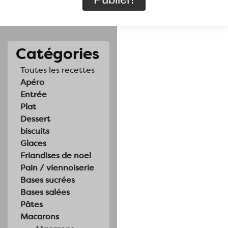
Catégories
Toutes les recettes
Apéro
Entrée
Plat
Dessert
biscuits
Glaces
Friandises de noel
Pain / viennoiserie
Bases sucrées
Bases salées
Pâtes
Macarons