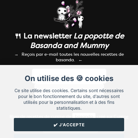
🍴 La newsletter
La popotte de
Basanda and Mummy
Reçois par e-mail toutes les nouvelles recettes de
basanda.
On utilise des 🍪 cookies
Ce site utilise des cookies. Certains sont nécessaires
pour le bon fonctionnement du site, d'autres sont
utilisés pour la personnalisation et à des fins
statistiques.
Blog de recettes de cuisine de
basanda
créé sur
Cuisine
Land
⁄
RSS
⁄
Réglage des cookies
/
✔️ J'ACCEPTE
✉️ Contacter basanda