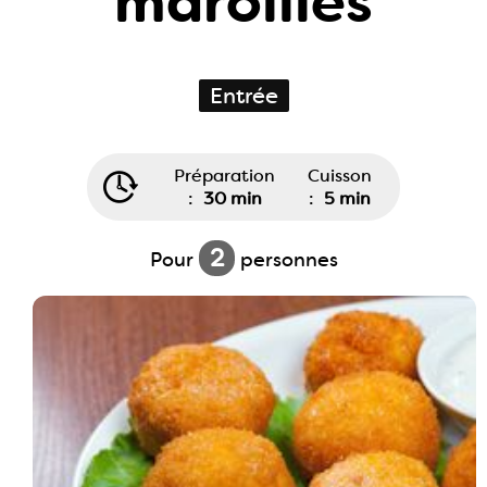
maroilles
Entrée
Préparation
Cuisson
:
30 min
:
5 min
2
Pour
personnes