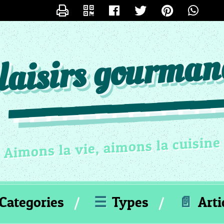
CONTACTER
LESPETITSPLAISIRSDESTEFY
 plaisirs gourman
Aimons la vie, aimons la cuisine
Categories
☰
Types
📄
Arti