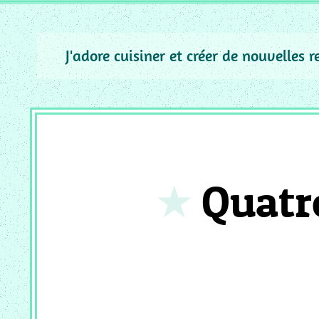
_
ACCOMPAGNEMENT
MC
J'adore cuisiner et créer de nouvelles 
_
PUREE
MC
_
GRATIN
MC
_
Quatr
SAUCE
MC
_
PIZZA
QUICHE
MC
_