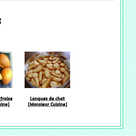
:
fraise
Langues de chat
sine]
[Monsieur Cuisine]