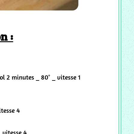
n :
l 2 minutes _ 80° _ vitesse 1
itesse 4
_ vitesse 4