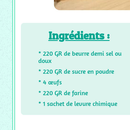
SUCREES
CF
_
RECETTE
SALEES
Ingrédients :
Tous
Les
* 220 GR de beurre demi sel ou
Articles
doux
* 220 GR de sucre en poudre
* 4 œufs
* 220 GR de farine
* 1 sachet de levure chimique