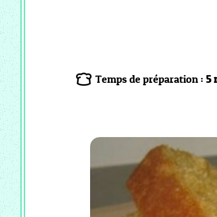
PATISSERIE
VIENNOISSERIE
MC
_
FLAN
ET
CREME
Temps de préparation :
5 
MC
_
GLACE
ET
SORBET
MC
_
RISOTTO
COOKEO
_
ENTREE