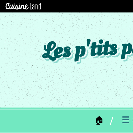
×
CATÉGORIES
des
recettes
Les p'tits
Toutes
Les
Recettes
MC
_
SOUPE
MC
_
ENTREE
MC
_
PLAT
🏠
☰
MC