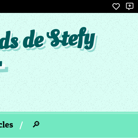
×
X
ds de Stefy
cles
🔎