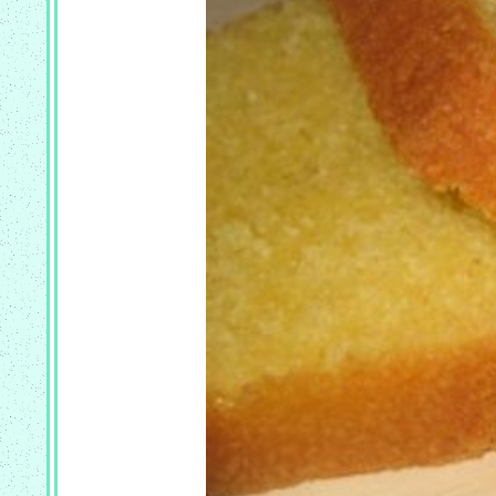
COOKEO
_
PLAT
COOKEO
_
POISSON
COOKEO
_
RISOTTO
COOKEO
_
DESSERT
PAIN
CF
_
RECETTES