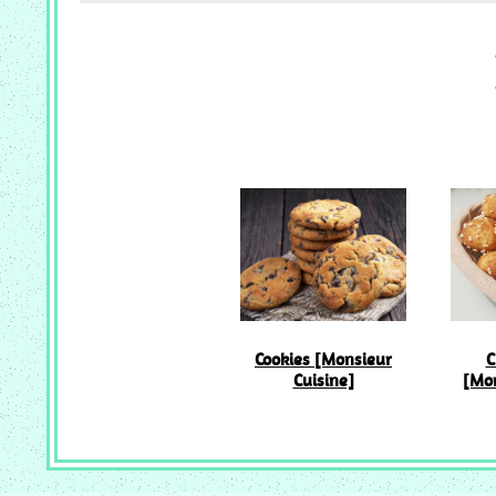
Cookies [Monsieur
C
Cuisine]
[Mon