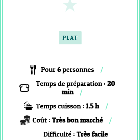
COOKEO
_
PLAT
COOKEO
PLAT
_
POISSON
COOKEO
_
Pour
6
personnes
RISOTTO
Temps de préparation :
20
COOKEO
_
min
DESSERT
Temps cuisson :
1.5 h
PAIN
CF
Coût :
Très bon marché
_
Difficulté :
Très facile
RECETTES