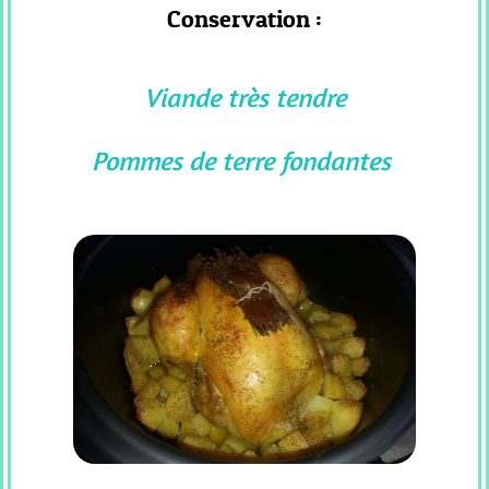
SUCREES
Conservation :
CF
_
RECETTE
Viande très tendre
SALEES
Tous
Pommes de terre fondantes
Les
Articles