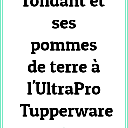
fondant et
PATISSERIE
VIENNOISSERIE
ses
MC
_
FLAN
pommes
ET
CREME
MC
de terre à
_
GLACE
ET
l'UltraPro
SORBET
MC
_
Tupperware
RISOTTO
COOKEO
_
ENTREE