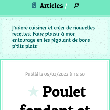
_
📄
Articles
🔎
ACCOMPAGNEMENT
MC
_
PUREE
J'adore cuisiner et créer de nouvelles
recettes. Faire plaisir à mon
MC
entourage en les régalant de bons
_
p'tits plats
GRATIN
MC
_
SAUCE
MC
Publié le 05/03/2022 à 16:50
_
Poulet
PIZZA
QUICHE
MC
_