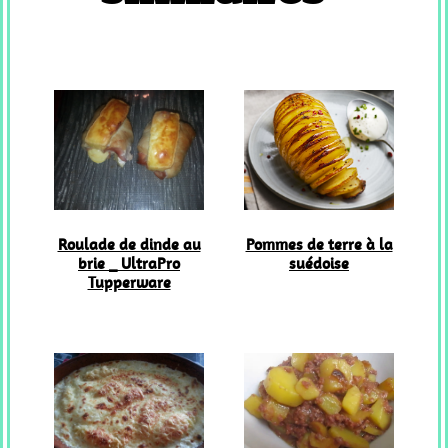
Roulade de dinde au
Pommes de terre à la
brie _ UltraPro
suédoise
Tupperware