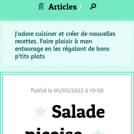
_
📄
Articles
🔎
ACCOMPAGNEMENT
MC
_
PUREE
J'adore cuisiner et créer de nouvelles
recettes. Faire plaisir à mon
MC
entourage en les régalant de bons
_
p'tits plats
GRATIN
MC
_
SAUCE
MC
Publié le 05/03/2022 à 10:50
_
Salade
PIZZA
QUICHE
MC
_