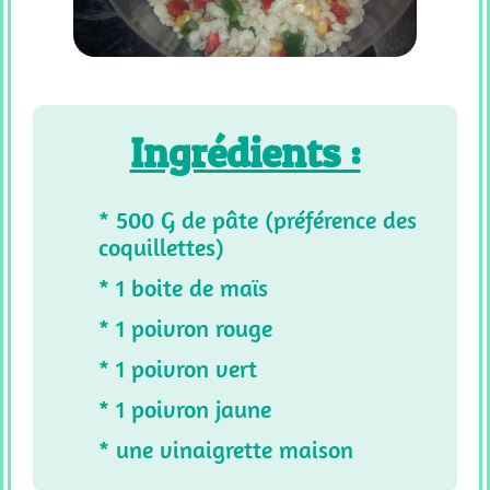
SUCREES
CF
_
RECETTE
SALEES
Ingrédients :
Tous
Les
Articles
* 500 G de pâte (préférence des
coquillettes)
* 1 boite de maïs
* 1 poivron rouge
* 1 poivron vert
* 1 poivron jaune
* une vinaigrette maison