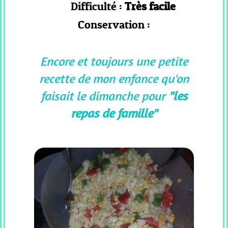
Difficulté :
Très facile
COOKEO
Conservation :
_
PLAT
COOKEO
Encore et toujours une petite
_
recette de mon enfance qu'on
POISSON
faisait le dimanche pour
"les
COOKEO
_
repas de famille"
RISOTTO
COOKEO
_
DESSERT
PAIN
CF
_
RECETTES