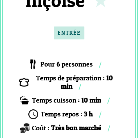
niçoise
PATISSERIE
VIENNOISSERIE
MC
_
ENTRÉE
FLAN
ET
CREME
MC
Pour
6
personnes
_
GLACE
Temps de préparation :
10
ET
min
SORBET
MC
Temps cuisson :
10 min
_
RISOTTO
Temps repos :
3 h
COOKEO
Coût :
Très bon marché
_
ENTREE