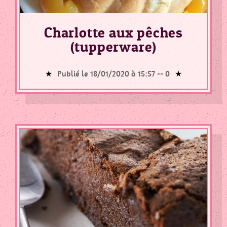
PLAT
DE
Charlotte aux pêches
LEGUMES
(tupperware)
/
PATES
Publié le 18/01/2020 à 15:57 --
0
/
POMMES
RISOTTO
SOUPE
ET
VELOUTE
Tous
Les
Articles