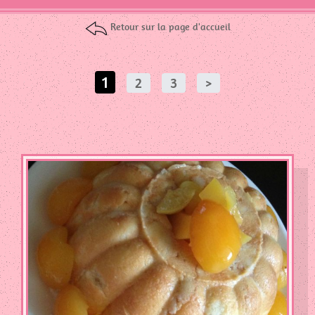
ET
BRIOCHE
Retour sur la page d'accueil
VIANDE
DE
BOEUF
1
2
3
>
VIANDE
DE
POULET
ET
/
OU
DINDE
VIANDE
DE
PORC
VIANDE
DE
VEAU