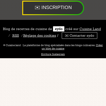
Blog de recettes de cuisine de
sydo
créé sur
Cuisine
Land
⁄
RSS
⁄
Réglage des cookies
/
✉️ Contacter sydo
© Cuisine.land : La plateforme de blog spécialisée dans les blogs culinaires.
Créer
un blog de cuisine
Ecriture Instagram