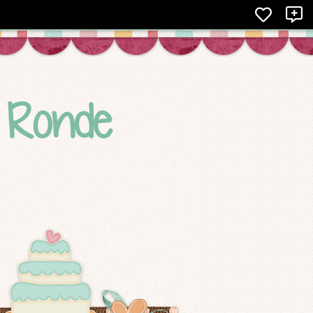
X
e Ronde