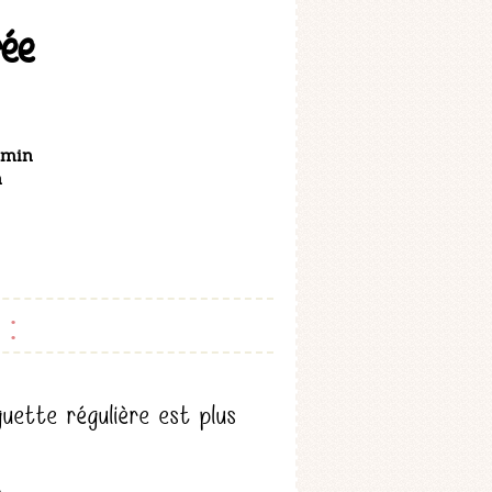
rée
 min
n
:
ette régulière est plus