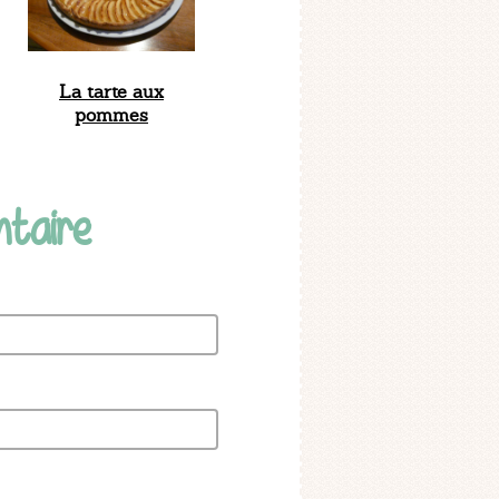
La tarte aux
pommes
ntaire