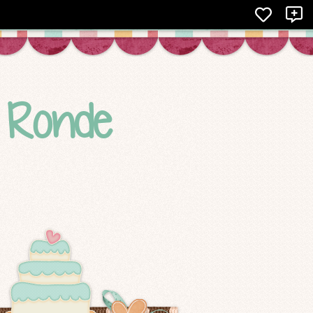
X
e Ronde