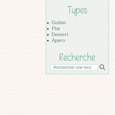
Types
Goûter
Plat
Dessert
Apero
Recherche