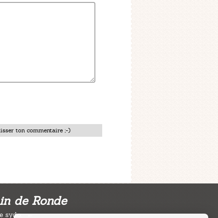
isser ton commentaire ;-)
in de Ronde
e sydo.