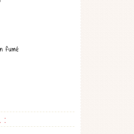
)
on fumé
 :