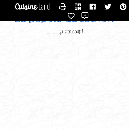
CONTACTER SUSMINERVAM
La popote du cochon
............. qui s'en dédit !