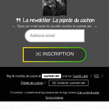
🍴 La newsletter
La popote du cochon
Reçois par e-mail toutes les nouvelles recettes de susminervam.
Blog de recettes de cuisine de
susminervam
créé sur
Cuisine
Land
⁄
RSS
⁄
Réglage des cookies
/
✉️ Contacter susminervam
© Cuisine.land : La plateforme de blog spécialisée dans les blogs culinaires.
Créer un blog de cuisine
Ecriture Instagram