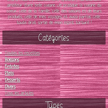
amateur d'une belle cuisine. Je pratique la cuisine du
coeur, celle de la famille, celle des saisons et de leurs
produits, celle de mes voyages et aussi parfois celle
toute droit sortie de mon esprit torturé !
Catégories
Toutes les recettes
Boissons
Entrées
Plats
Desserts
Divers
Tous les articles
Types