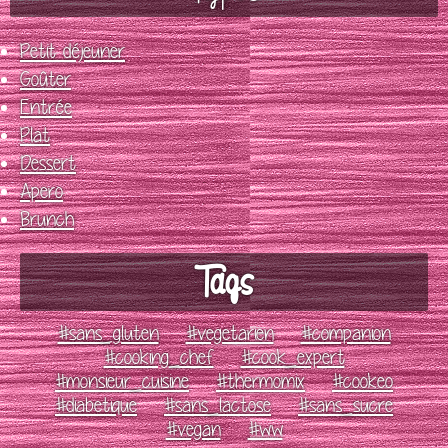
Petit déjeuner
Goûter
Entrée
Plat
Dessert
Apero
Brunch
Tags
#sans_gluten
#vegetarien
#companion
#cooking_chef
#cook_expert
#monsieur_cuisine
#thermomix
#cookeo
#diabetique
#sans_lactose
#sans_sucre
#vegan
#ww