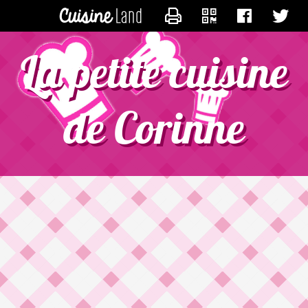
CONTACTER CORINNE197
La petite cuisine
de Corinne