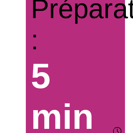
Prépara
:
5
min