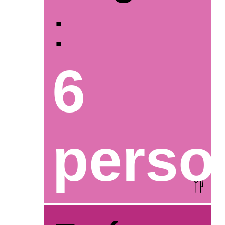
:
6
perso