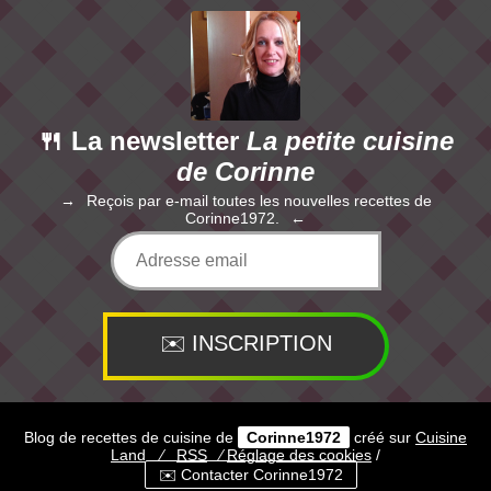
🍴 La newsletter
La petite cuisine
de Corinne
Reçois par e-mail toutes les nouvelles recettes de
Corinne1972.
Blog de recettes de cuisine de
Corinne1972
créé sur
Cuisine
Land
⁄
RSS
⁄
Réglage des cookies
/
✉️ Contacter Corinne1972