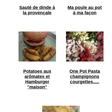
Sauté de dinde à
Ma poule au pot
la provençale
à ma façon
Potatoes aux
One Pot Pasta
arômates et
champignons
Hamburger
courgettes.....
"maison"