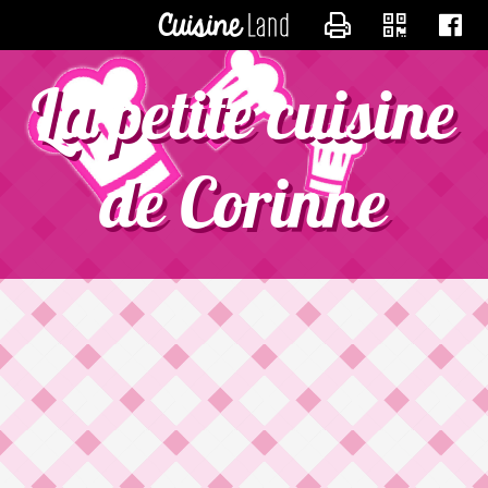
CONTACTER CORIN
La petite cuisine
de Corinne