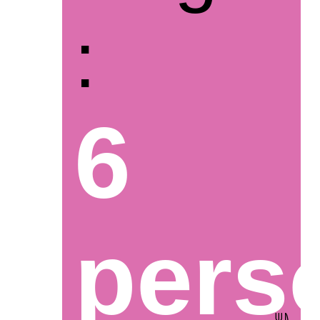
:
6
pers