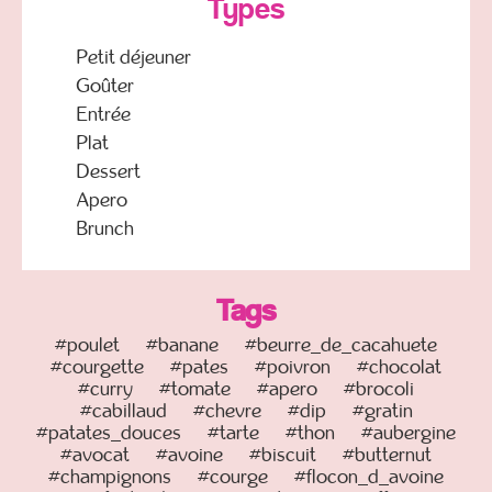
Types
Petit déjeuner
Goûter
Entrée
Plat
Dessert
Apero
Brunch
Tags
#poulet
#banane
#beurre_de_cacahuete
#courgette
#pates
#poivron
#chocolat
#curry
#tomate
#apero
#brocoli
#cabillaud
#chevre
#dip
#gratin
#patates_douces
#tarte
#thon
#aubergine
#avocat
#avoine
#biscuit
#butternut
#champignons
#courge
#flocon_d_avoine