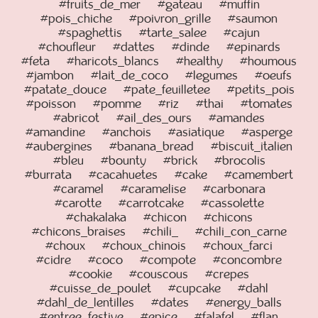
#fruits_de_mer
#gateau
#muffin
#pois_chiche
#poivron_grille
#saumon
#spaghettis
#tarte_salee
#cajun
#choufleur
#dattes
#dinde
#epinards
#feta
#haricots_blancs
#healthy
#houmous
#jambon
#lait_de_coco
#legumes
#oeufs
#patate_douce
#pate_feuilletee
#petits_pois
#poisson
#pomme
#riz
#thai
#tomates
#abricot
#ail_des_ours
#amandes
#amandine
#anchois
#asiatique
#asperge
#aubergines
#banana_bread
#biscuit_italien
#bleu
#bounty
#brick
#brocolis
#burrata
#cacahuetes
#cake
#camembert
#caramel
#caramelise
#carbonara
#carotte
#carrotcake
#cassolette
#chakalaka
#chicon
#chicons
#chicons_braises
#chili_
#chili_con_carne
#choux
#choux_chinois
#choux_farci
#cidre
#coco
#compote
#concombre
#cookie
#couscous
#crepes
#cuisse_de_poulet
#cupcake
#dahl
#dahl_de_lentilles
#dates
#energy_balls
#entree_festive
#epice
#falafel
#flan