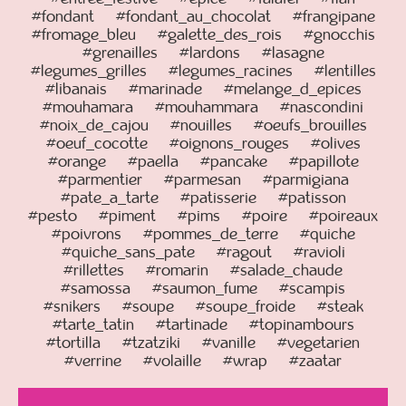
#fondant
#fondant_au_chocolat
#frangipane
#fromage_bleu
#galette_des_rois
#gnocchis
#grenailles
#lardons
#lasagne
#legumes_grilles
#legumes_racines
#lentilles
#libanais
#marinade
#melange_d_epices
#mouhamara
#mouhammara
#nascondini
#noix_de_cajou
#nouilles
#oeufs_brouilles
#oeuf_cocotte
#oignons_rouges
#olives
#orange
#paella
#pancake
#papillote
#parmentier
#parmesan
#parmigiana
#pate_a_tarte
#patisserie
#patisson
#pesto
#piment
#pims
#poire
#poireaux
#poivrons
#pommes_de_terre
#quiche
#quiche_sans_pate
#ragout
#ravioli
#rillettes
#romarin
#salade_chaude
#samossa
#saumon_fume
#scampis
#snikers
#soupe
#soupe_froide
#steak
#tarte_tatin
#tartinade
#topinambours
#tortilla
#tzatziki
#vanille
#vegetarien
#verrine
#volaille
#wrap
#zaatar