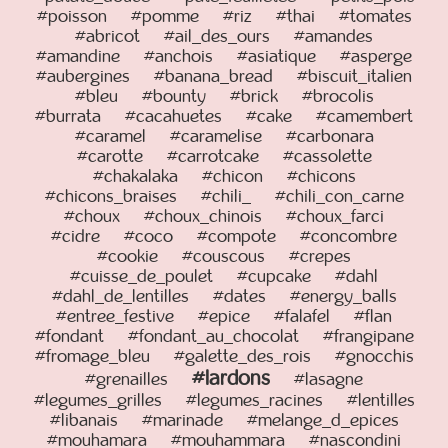
#poisson
#pomme
#riz
#thai
#tomates
#abricot
#ail_des_ours
#amandes
#amandine
#anchois
#asiatique
#asperge
#aubergines
#banana_bread
#biscuit_italien
#bleu
#bounty
#brick
#brocolis
#burrata
#cacahuetes
#cake
#camembert
#caramel
#caramelise
#carbonara
#carotte
#carrotcake
#cassolette
#chakalaka
#chicon
#chicons
#chicons_braises
#chili_
#chili_con_carne
#choux
#choux_chinois
#choux_farci
#cidre
#coco
#compote
#concombre
#cookie
#couscous
#crepes
#cuisse_de_poulet
#cupcake
#dahl
#dahl_de_lentilles
#dates
#energy_balls
#entree_festive
#epice
#falafel
#flan
#fondant
#fondant_au_chocolat
#frangipane
#fromage_bleu
#galette_des_rois
#gnocchis
#lardons
#grenailles
#lasagne
#legumes_grilles
#legumes_racines
#lentilles
#libanais
#marinade
#melange_d_epices
#mouhamara
#mouhammara
#nascondini