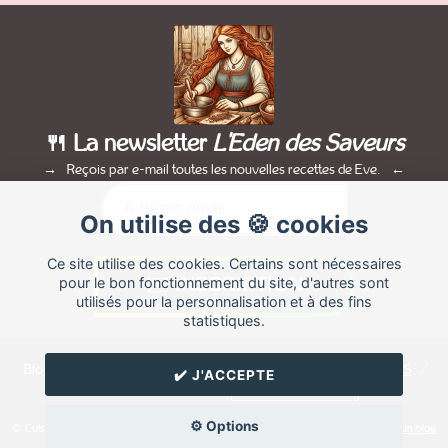
🍴 La newsletter
L'Eden des Saveurs
Reçois par e-mail toutes les nouvelles recettes de Eve.
On utilise des 🍪 cookies
Ce site utilise des cookies. Certains sont nécessaires
pour le bon fonctionnement du site, d'autres sont
utilisés pour la personnalisation et à des fins
statistiques.
Blog de recettes de cuisine de
Eve
créé sur
Cuisine
Land
⁄
RSS
⁄
✔️ J'ACCEPTE
Réglage des cookies
/
✉️ Contacter Eve
⚙️ Options
© Cuisine.land : La plateforme de blog spécialisée dans les blogs culinaires.
Créer un blog
de cuisine