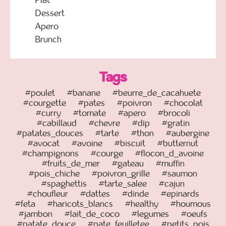
Plat
Dessert
Apero
Brunch
Tags
#poulet
#banane
#beurre_de_cacahuete
#courgette
#pates
#poivron
#chocolat
#curry
#tomate
#apero
#brocoli
#cabillaud
#chevre
#dip
#gratin
#patates_douces
#tarte
#thon
#aubergine
#avocat
#avoine
#biscuit
#butternut
#champignons
#courge
#flocon_d_avoine
#fruits_de_mer
#gateau
#muffin
#pois_chiche
#poivron_grille
#saumon
#spaghettis
#tarte_salee
#cajun
#choufleur
#dattes
#dinde
#epinards
#feta
#haricots_blancs
#healthy
#houmous
#jambon
#lait_de_coco
#legumes
#oeufs
#patate_douce
#pate_feuilletee
#petits_pois