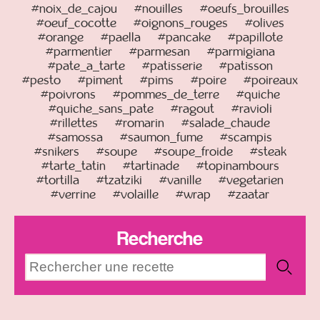
#noix_de_cajou
#nouilles
#oeufs_brouilles
#oeuf_cocotte
#oignons_rouges
#olives
#orange
#paella
#pancake
#papillote
#parmentier
#parmesan
#parmigiana
#pate_a_tarte
#patisserie
#patisson
#pesto
#piment
#pims
#poire
#poireaux
#poivrons
#pommes_de_terre
#quiche
#quiche_sans_pate
#ragout
#ravioli
#rillettes
#romarin
#salade_chaude
#samossa
#saumon_fume
#scampis
#snikers
#soupe
#soupe_froide
#steak
#tarte_tatin
#tartinade
#topinambours
#tortilla
#tzatziki
#vanille
#vegetarien
#verrine
#volaille
#wrap
#zaatar
Recherche