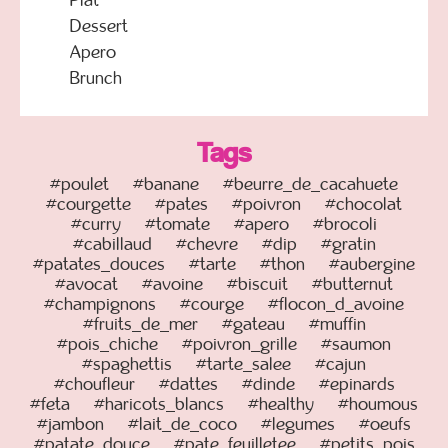
Plat
Dessert
Apero
Brunch
Tags
#poulet
#banane
#beurre_de_cacahuete
#courgette
#pates
#poivron
#chocolat
#curry
#tomate
#apero
#brocoli
#cabillaud
#chevre
#dip
#gratin
#patates_douces
#tarte
#thon
#aubergine
#avocat
#avoine
#biscuit
#butternut
#champignons
#courge
#flocon_d_avoine
#fruits_de_mer
#gateau
#muffin
#pois_chiche
#poivron_grille
#saumon
#spaghettis
#tarte_salee
#cajun
#choufleur
#dattes
#dinde
#epinards
#feta
#haricots_blancs
#healthy
#houmous
#jambon
#lait_de_coco
#legumes
#oeufs
#patate_douce
#pate_feuilletee
#petits_pois