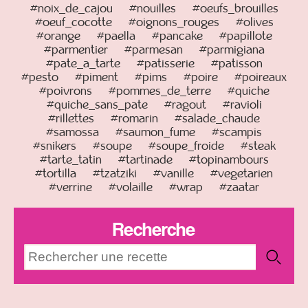
#noix_de_cajou
#nouilles
#oeufs_brouilles
#oeuf_cocotte
#oignons_rouges
#olives
#orange
#paella
#pancake
#papillote
#parmentier
#parmesan
#parmigiana
#pate_a_tarte
#patisserie
#patisson
#pesto
#piment
#pims
#poire
#poireaux
#poivrons
#pommes_de_terre
#quiche
#quiche_sans_pate
#ragout
#ravioli
#rillettes
#romarin
#salade_chaude
#samossa
#saumon_fume
#scampis
#snikers
#soupe
#soupe_froide
#steak
#tarte_tatin
#tartinade
#topinambours
#tortilla
#tzatziki
#vanille
#vegetarien
#verrine
#volaille
#wrap
#zaatar
Recherche