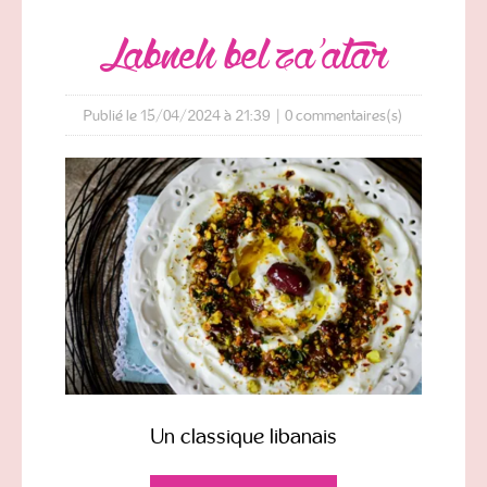
labneh bel za’atar
Publié le 15/04/2024 à 21:39
|
0
commentaires(s)
Un classique libanais