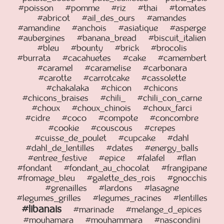
#poisson
#pomme
#riz
#thai
#tomates
#abricot
#ail_des_ours
#amandes
#amandine
#anchois
#asiatique
#asperge
#aubergines
#banana_bread
#biscuit_italien
#bleu
#bounty
#brick
#brocolis
#burrata
#cacahuetes
#cake
#camembert
#caramel
#caramelise
#carbonara
#carotte
#carrotcake
#cassolette
#chakalaka
#chicon
#chicons
#chicons_braises
#chili_
#chili_con_carne
#choux
#choux_chinois
#choux_farci
#cidre
#coco
#compote
#concombre
#cookie
#couscous
#crepes
#cuisse_de_poulet
#cupcake
#dahl
#dahl_de_lentilles
#dates
#energy_balls
#entree_festive
#epice
#falafel
#flan
#fondant
#fondant_au_chocolat
#frangipane
#fromage_bleu
#galette_des_rois
#gnocchis
#grenailles
#lardons
#lasagne
#legumes_grilles
#legumes_racines
#lentilles
#libanais
#marinade
#melange_d_epices
#mouhamara
#mouhammara
#nascondini