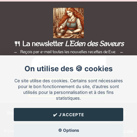
🍴 La newsletter
L'Eden des Saveurs
Reçois par e-mail toutes les nouvelles recettes de Eve.
On utilise des 🍪 cookies
Ce site utilise des cookies. Certains sont nécessaires
pour le bon fonctionnement du site, d'autres sont
utilisés pour la personnalisation et à des fins
statistiques.
Blog de recettes de cuisine de
Eve
créé sur
Cuisine
Land
⁄
RSS
⁄
✔️ J'ACCEPTE
Réglage des cookies
/
✉️ Contacter Eve
⚙️ Options
© Cuisine.land : La plateforme de blog spécialisée dans les blogs culinaires.
Créer un blog
de cuisine