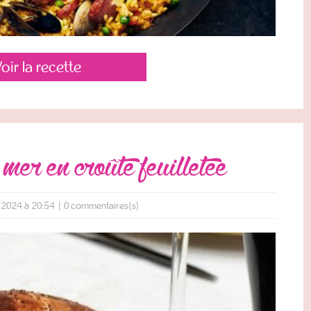
oir la recette
a mer en croûte feuilletée
/2024 à 20:54
|
0
commentaires(s)