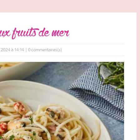
aux fruits de mer
/2024 à 14:14
|
0
commentaires(s)