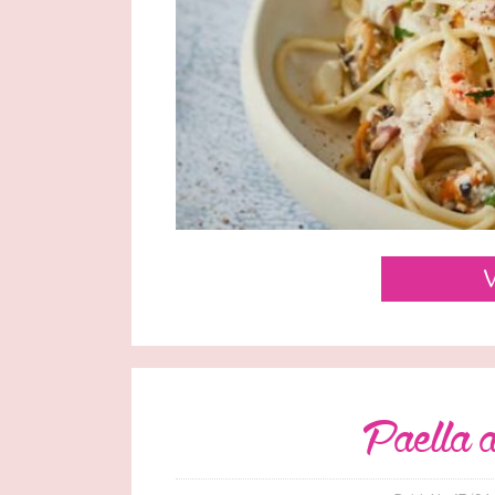
V
paella