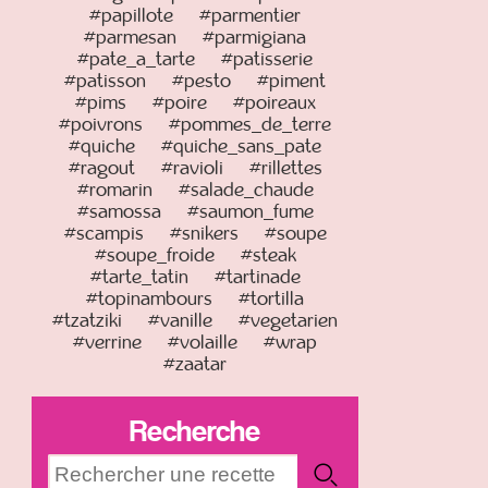
#papillote
#parmentier
#parmesan
#parmigiana
#pate_a_tarte
#patisserie
#patisson
#pesto
#piment
#pims
#poire
#poireaux
#poivrons
#pommes_de_terre
#quiche
#quiche_sans_pate
#ragout
#ravioli
#rillettes
#romarin
#salade_chaude
#samossa
#saumon_fume
#scampis
#snikers
#soupe
#soupe_froide
#steak
#tarte_tatin
#tartinade
#topinambours
#tortilla
#tzatziki
#vanille
#vegetarien
#verrine
#volaille
#wrap
#zaatar
Recherche