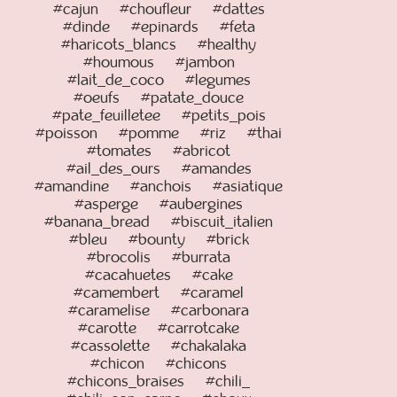
#cajun
#choufleur
#dattes
#dinde
#epinards
#feta
#haricots_blancs
#healthy
#houmous
#jambon
#lait_de_coco
#legumes
#oeufs
#patate_douce
#pate_feuilletee
#petits_pois
#poisson
#pomme
#riz
#thai
#tomates
#abricot
#ail_des_ours
#amandes
#amandine
#anchois
#asiatique
#asperge
#aubergines
#banana_bread
#biscuit_italien
#bleu
#bounty
#brick
#brocolis
#burrata
#cacahuetes
#cake
#camembert
#caramel
#caramelise
#carbonara
#carotte
#carrotcake
#cassolette
#chakalaka
#chicon
#chicons
#chicons_braises
#chili_