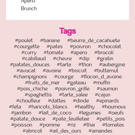
Apero
Brunch
Tags
#poulet
#banane
#beurre_de_cacahuete
#courgette
#pates
#poivron
#chocolat
#curry
#tomate
#apero
#brocoli
#cabillaud
#chevre
#dip
#gratin
#patates_douces
#tarte
#thon
#aubergine
#avocat
#avoine
#biscuit
#butternut
#champignons
#courge
#flocon_d_avoine
#fruits_de_mer
#gateau
#muffin
#pois_chiche
#poivron_grille
#saumon
#spaghettis
#tarte_salee
#cajun
#choufleur
#dattes
#dinde
#epinards
#feta
#haricots_blancs
#healthy
#houmous
#jambon
#lait_de_coco
#legumes
#oeufs
#patate_douce
#pate_feuilletee
#petits_pois
#poisson
#pomme
#riz
#thai
#tomates
#abricot
#ail_des_ours
#amandes