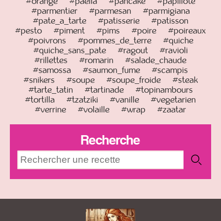
#orange
#paella
#pancake
#papillote
#parmentier
#parmesan
#parmigiana
#pate_a_tarte
#patisserie
#patisson
#pesto
#piment
#pims
#poire
#poireaux
#poivrons
#pommes_de_terre
#quiche
#quiche_sans_pate
#ragout
#ravioli
#rillettes
#romarin
#salade_chaude
#samossa
#saumon_fume
#scampis
#snikers
#soupe
#soupe_froide
#steak
#tarte_tatin
#tartinade
#topinambours
#tortilla
#tzatziki
#vanille
#vegetarien
#verrine
#volaille
#wrap
#zaatar
Recherche