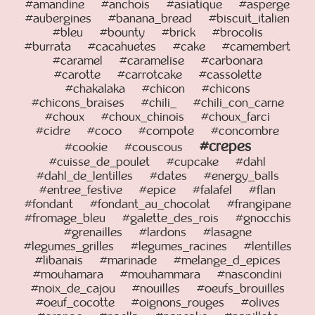
#amandine
#anchois
#asiatique
#asperge
#aubergines
#banana_bread
#biscuit_italien
#bleu
#bounty
#brick
#brocolis
#burrata
#cacahuetes
#cake
#camembert
#caramel
#caramelise
#carbonara
#carotte
#carrotcake
#cassolette
#chakalaka
#chicon
#chicons
#chicons_braises
#chili_
#chili_con_carne
#choux
#choux_chinois
#choux_farci
#cidre
#coco
#compote
#concombre
#crepes
#cookie
#couscous
#cuisse_de_poulet
#cupcake
#dahl
#dahl_de_lentilles
#dates
#energy_balls
#entree_festive
#epice
#falafel
#flan
#fondant
#fondant_au_chocolat
#frangipane
#fromage_bleu
#galette_des_rois
#gnocchis
#grenailles
#lardons
#lasagne
#legumes_grilles
#legumes_racines
#lentilles
#libanais
#marinade
#melange_d_epices
#mouhamara
#mouhammara
#nascondini
#noix_de_cajou
#nouilles
#oeufs_brouilles
#oeuf_cocotte
#oignons_rouges
#olives