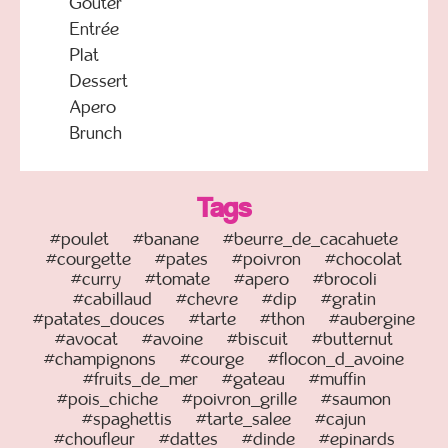
Goûter
Entrée
Plat
Dessert
Apero
Brunch
Tags
#poulet
#banane
#beurre_de_cacahuete
#courgette
#pates
#poivron
#chocolat
#curry
#tomate
#apero
#brocoli
#cabillaud
#chevre
#dip
#gratin
#patates_douces
#tarte
#thon
#aubergine
#avocat
#avoine
#biscuit
#butternut
#champignons
#courge
#flocon_d_avoine
#fruits_de_mer
#gateau
#muffin
#pois_chiche
#poivron_grille
#saumon
#spaghettis
#tarte_salee
#cajun
#choufleur
#dattes
#dinde
#epinards