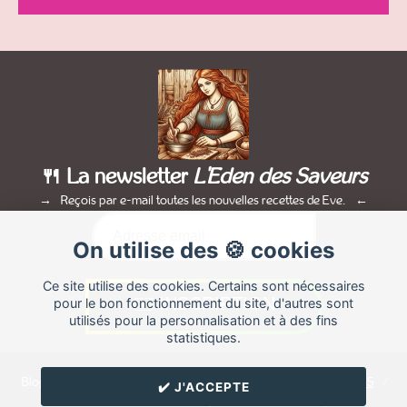
🍴 La newsletter
L'Eden des Saveurs
Reçois par e-mail toutes les nouvelles recettes de Eve.
On utilise des 🍪 cookies
Ce site utilise des cookies. Certains sont nécessaires
pour le bon fonctionnement du site, d'autres sont
utilisés pour la personnalisation et à des fins
statistiques.
Blog de recettes de cuisine de
Eve
créé sur
Cuisine
Land
⁄
RSS
⁄
✔️ J'ACCEPTE
Réglage des cookies
/
✉️ Contacter Eve