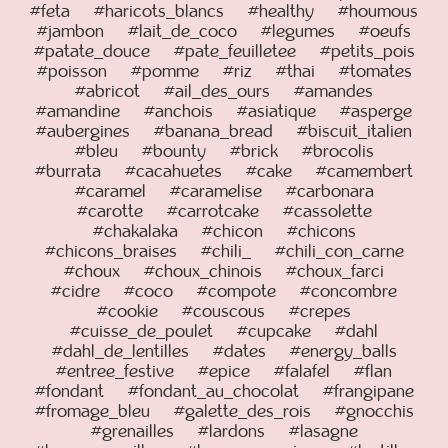
#feta
#haricots_blancs
#healthy
#houmous
#jambon
#lait_de_coco
#legumes
#oeufs
#patate_douce
#pate_feuilletee
#petits_pois
#poisson
#pomme
#riz
#thai
#tomates
#abricot
#ail_des_ours
#amandes
#amandine
#anchois
#asiatique
#asperge
#aubergines
#banana_bread
#biscuit_italien
#bleu
#bounty
#brick
#brocolis
#burrata
#cacahuetes
#cake
#camembert
#caramel
#caramelise
#carbonara
#carotte
#carrotcake
#cassolette
#chakalaka
#chicon
#chicons
#chicons_braises
#chili_
#chili_con_carne
#choux
#choux_chinois
#choux_farci
#cidre
#coco
#compote
#concombre
#cookie
#couscous
#crepes
#cuisse_de_poulet
#cupcake
#dahl
#dahl_de_lentilles
#dates
#energy_balls
#entree_festive
#epice
#falafel
#flan
#fondant
#fondant_au_chocolat
#frangipane
#fromage_bleu
#galette_des_rois
#gnocchis
#grenailles
#lardons
#lasagne