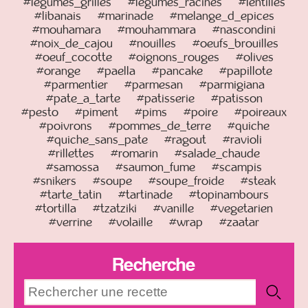
#legumes_grilles
#legumes_racines
#lentilles
#libanais
#marinade
#melange_d_epices
#mouhamara
#mouhammara
#nascondini
#noix_de_cajou
#nouilles
#oeufs_brouilles
#oeuf_cocotte
#oignons_rouges
#olives
#orange
#paella
#pancake
#papillote
#parmentier
#parmesan
#parmigiana
#pate_a_tarte
#patisserie
#patisson
#pesto
#piment
#pims
#poire
#poireaux
#poivrons
#pommes_de_terre
#quiche
#quiche_sans_pate
#ragout
#ravioli
#rillettes
#romarin
#salade_chaude
#samossa
#saumon_fume
#scampis
#snikers
#soupe
#soupe_froide
#steak
#tarte_tatin
#tartinade
#topinambours
#tortilla
#tzatziki
#vanille
#vegetarien
#verrine
#volaille
#wrap
#zaatar
Recherche