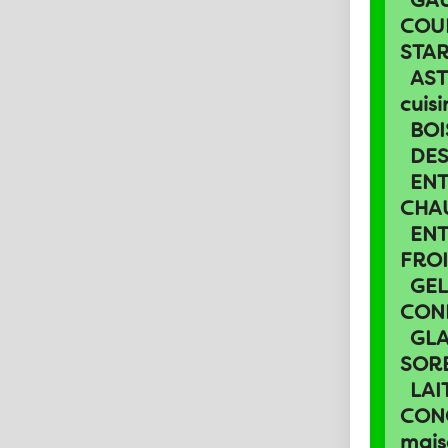
GA
COU
STA
AST
cuisi
BO
DES
EN
CHA
EN
FRO
GEL
CON
GLA
SOR
LAI
CON
mais