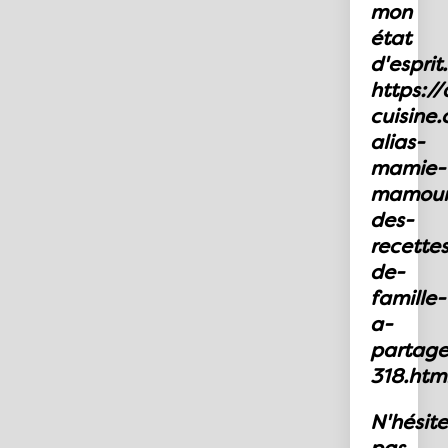
mon
état
d'esprit..
https:/
cuisine
alias-
mamie-
mamoun
des-
recette
de-
famille-
a-
partage
318.htm
N'hésit