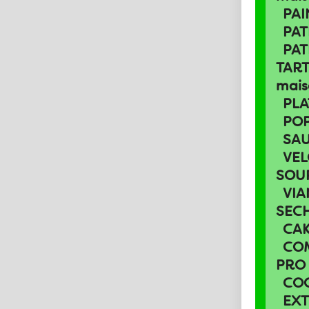
PAI
PAT
PAT
TART
mais
PLA
PO
SA
VEL
SOU
VIA
SEC
CAK
CO
PRO
CO
EXT