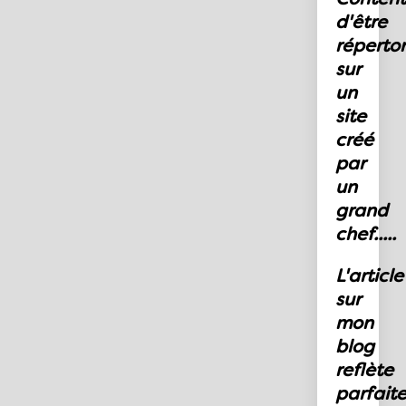
d'être
répertor
sur
un
site
créé
par
un
grand
chef.....
L'article
sur
mon
blog
reflète
parfait