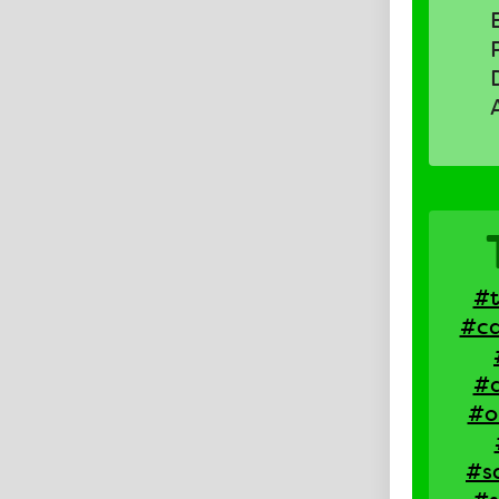
#
#ca
#d
#o
#s