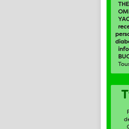
TH
OM
YA
rec
pers
diab
inf
BU
Tous
T
d