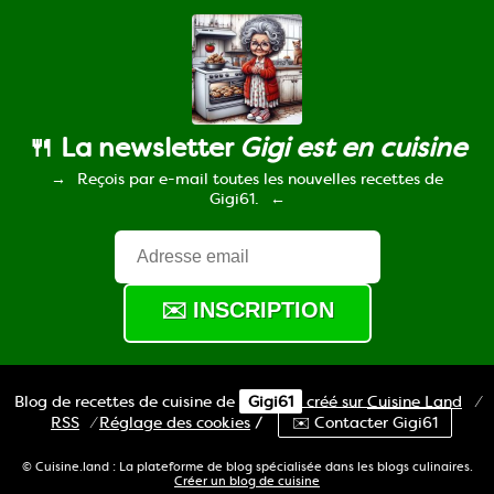
🍴 La newsletter
Gigi est en cuisine
Reçois par e-mail toutes les nouvelles recettes de
Gigi61.
Blog de recettes de cuisine de
Gigi61
créé sur
Cuisine
Land
⁄
RSS
⁄
Réglage des cookies
/
✉️ Contacter Gigi61
© Cuisine.land : La plateforme de blog spécialisée dans les blogs culinaires.
Créer un blog de cuisine