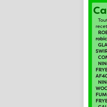
Ca
Tout
rece
RO
robi
GLA
SWI
COM
NIN
FRY
AF4
NIN
WOO
FUMO
FRY