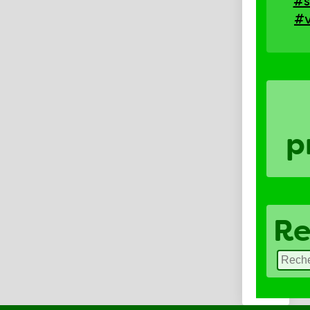
#s
#v
p
Re