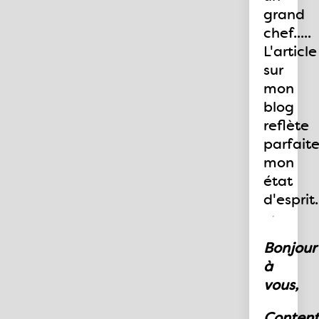
grand
chef.....
L'article
sur
mon
blog
reflète
parfait
mon
état
d'esprit.
Bonjour
à
vous,
Conten