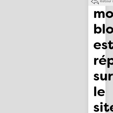
Retour 
mo
bl
es
ré
sur
le
sit