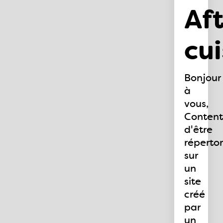
Af
cui
Bonjour
à
vous,
Conten
d'être
répertor
sur
un
site
créé
par
un