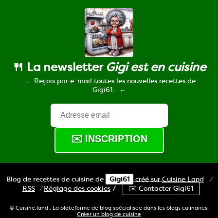
🍴 La newsletter
Gigi est en cuisine
Reçois par e-mail toutes les nouvelles recettes de
Gigi61.
Blog de recettes de cuisine de
Gigi61
créé sur
Cuisine
Land
⁄
RSS
⁄
Réglage des cookies
/
✉️ Contacter Gigi61
© Cuisine.land : La plateforme de blog spécialisée dans les blogs culinaires.
Créer un blog de cuisine