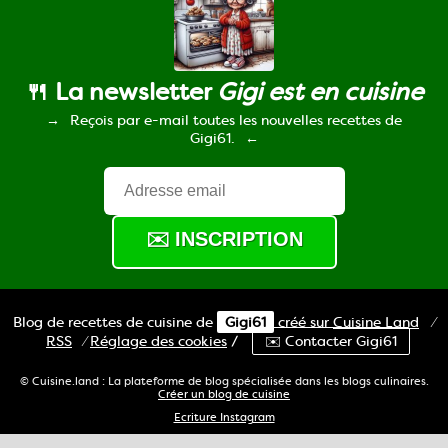
🍴 La newsletter
Gigi est en cuisine
Reçois par e-mail toutes les nouvelles recettes de
Gigi61.
Blog de recettes de cuisine de
Gigi61
créé sur
Cuisine
Land
⁄
RSS
⁄
Réglage des cookies
/
✉️ Contacter Gigi61
© Cuisine.land : La plateforme de blog spécialisée dans les blogs culinaires.
Créer un blog de cuisine
Ecriture Instagram