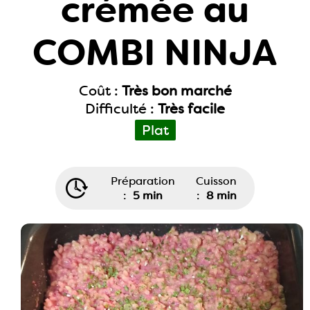
crémée au
COMBI NINJA
Coût :
Très bon marché
Difficulté :
Très facile
Plat
Préparation
Cuisson
:
5 min
:
8 min