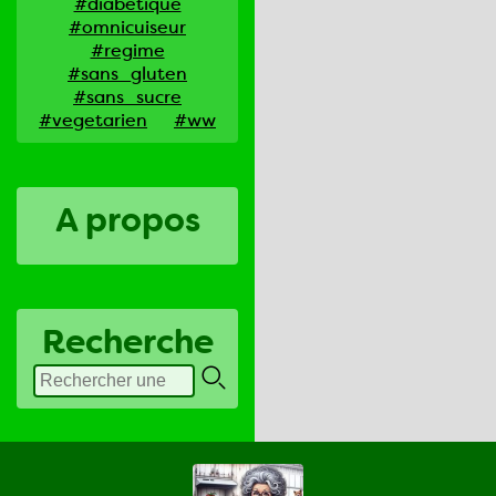
#diabetique
#omnicuiseur
#regime
#sans_gluten
#sans_sucre
#vegetarien
#ww
A propos
Recherche