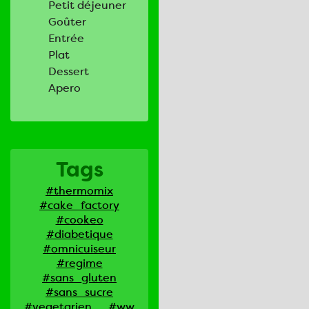
Petit déjeuner
Goûter
Entrée
Plat
Dessert
Apero
Tags
#thermomix
#cake_factory
#cookeo
#diabetique
#omnicuiseur
#regime
#sans_gluten
#sans_sucre
#vegetarien
#ww