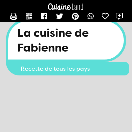
CONTACTER FAB27
X
La cuisine de
Fabienne
Recette de tous les pays