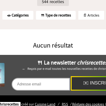
544 recettes
🥗️ Catégories
🍴 Type de recettes
📄 Articles
Aucun résultat
🍴 La newsletter
chrisrecette
Reçois par e-mail toutes les nouvelles recettes de chrisr
hrisrecettes
créé sur
Cuisine
Land
⁄
RSS
⁄
Réglage des cookies