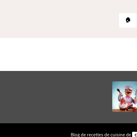
🏠
Blog de recettes de cuisine de
c