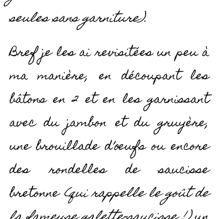
seules sans garniture)
.
Bref je les ai revisitées un peu à
ma manière, en découpant les
bâtons en 2 et en les garnissant
avec du jambon et du gruyère,
une brouillade d’œufs ou encore
des rondelles de saucisse
bretonne
(qui rappelle le goût de
la fameuse
galette-saucisse
!)
un