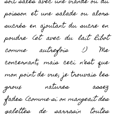
soit salés avec une viande ou du
poisson et une salade ou alors
sucrés en ajoutant du sucre en
poudre
(et avec du lait Ribot
comme autrefois !)
Me
concernant, mais ceci n’est que
mon point de vue, je trouvais les
groux natures assez
fades
(comme si on mangeait des
galettes de sarrasin toutes