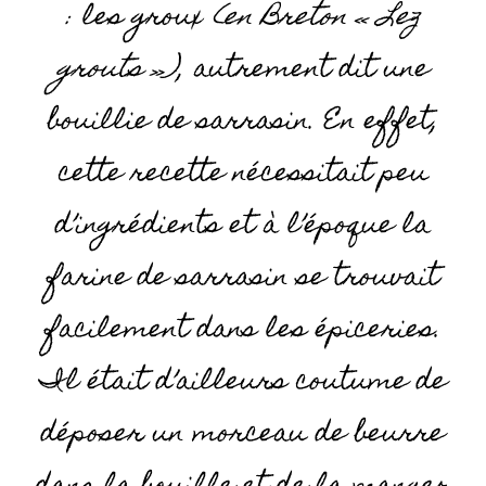
: les groux
(en Breton « Lez
grouts »)
, autrement dit une
bouillie de sarrasin. En effet,
cette recette nécessitait peu
d’ingrédients et à l’époque la
farine de sarrasin se trouvait
facilement dans les épiceries.
Il était d’ailleurs coutume de
déposer un morceau de beurre