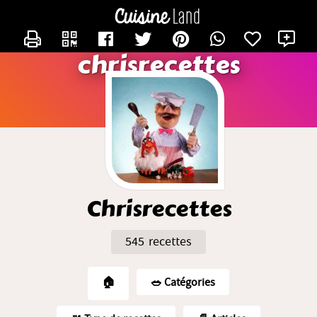
CONTACTER CHRISRECETTES
X
chrisrecettes
Chrisrecettes
545 recettes
🏠
🥗️ Catégories