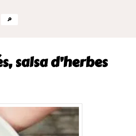
🔎
és, salsa d’herbes