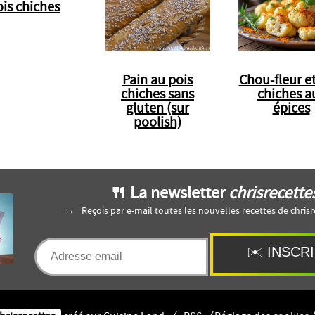
is chiches
Pain au pois
Chou-fleur et
chiches sans
chiches a
gluten (sur
épices
poolish)
🍴 La newsletter
chrisrecette
Reçois par e-mail toutes les nouvelles recettes de chrisr