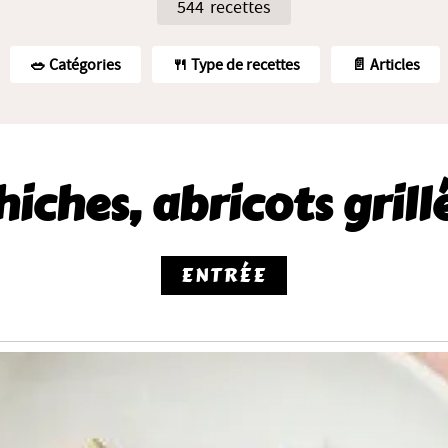
544 recettes
🥗️ Catégories
🍴 Type de recettes
📄 Articles
iches, abricots grill
ENTRÉE