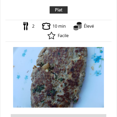
Plat
2
10 min
Élevé
Facile