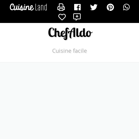
CONTACTER CHEFALDO
X
ChefAldo
Cuisine facile