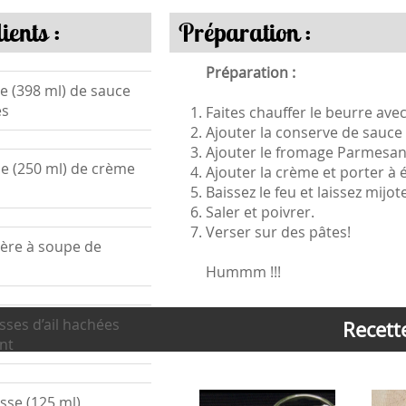
ients :
Préparation :
Préparation :
te (398 ml) de sauce
es
Faites chauffer le beurre avec
Ajouter la conserve de sauce
Ajouter le fromage Parmesan
se (250 ml) de crème
Ajouter la crème et porter à
Baissez le feu et laissez mijo
Saler et poivrer.
Verser sur des pâtes!
llère à soupe de
Hummm !!!
sses d’ail hachées
Recette
nt
asse (125 ml)