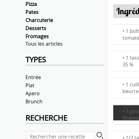
Pizza
Ingréd
Pates
Charcuterie
Desserts
• 1 boî
Fromages
tomat
Tous les articles
• 1 tas
TYPES
35 %
Entrée
• 1 cui
Plat
beurre
Apero
Brunch
• 3 gou
RECHERCHE
fineme
• 1/2 t