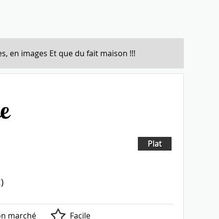
s, en images Et que du fait maison !!!
e
Plat
)
on marché
Facile