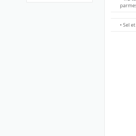
parme
• Sel e