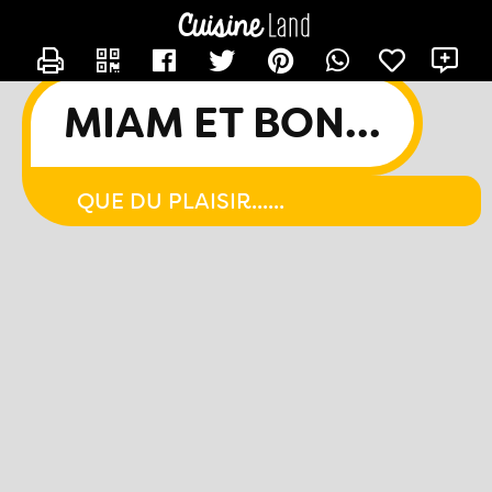
CONTACTER CHACHA44
X
MIAM ET BON...
QUE DU PLAISIR......