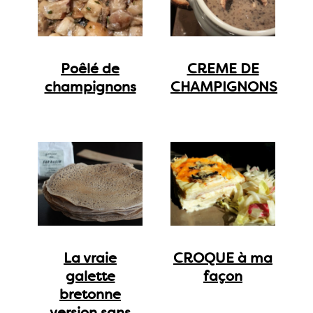
Poêlé de
CREME DE
champignons
CHAMPIGNONS
La vraie
CROQUE à ma
galette
façon
bretonne
version sans