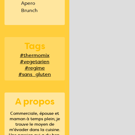
Apero
Brunch
Tags
#thermomix
#vegetarien
#regime
#sans_gluten
A propos
Commerciale, épouse et
maman à temps plein; je
trouve le moyen de
m'évader dans la cuisine.
Une passion qui a du bon,