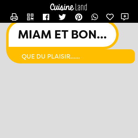
CONTACTER CHACHA44
X
MIAM ET BON...
QUE DU PLAISIR......