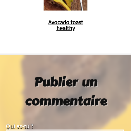
Avocado toast
healthy
Publier un
commentaire
Qui es-tu ?