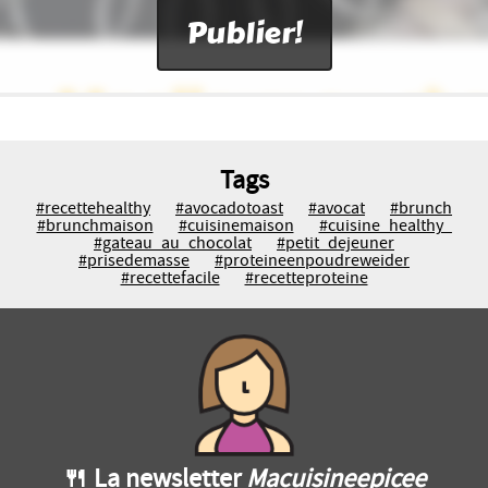
Tags
#recettehealthy
#avocadotoast
#avocat
#brunch
#brunchmaison
#cuisinemaison
#cuisine_healthy_
#gateau_au_chocolat
#petit_dejeuner
#prisedemasse
#proteineenpoudreweider
#recettefacile
#recetteproteine
🍴 La newsletter
Macuisineepicee