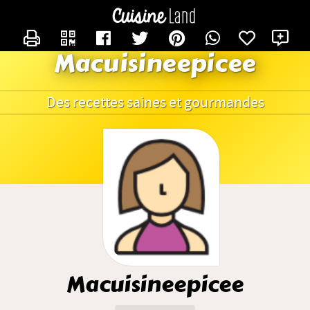
CONTACTER MACUISINEEPICEE
X
Macuisineepicee
Des recettes saines et gourmandes
Macuisineepicee