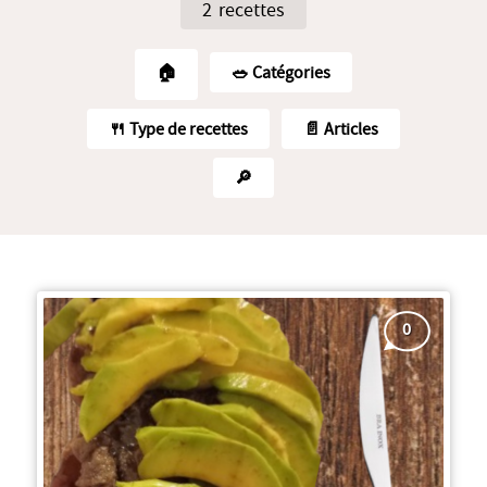
2 recettes
🏠
🥗️ Catégories
🍴 Type de recettes
📄 Articles
🔎
0