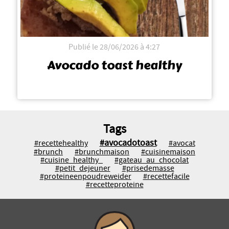
Publié le 28/06/2026 à 4:27
Avocado toast healthy
Tags
#avocadotoast
#recettehealthy
#avocat
#brunch
#brunchmaison
#cuisinemaison
#cuisine_healthy_
#gateau_au_chocolat
#petit_dejeuner
#prisedemasse
#proteineenpoudreweider
#recettefacile
#recetteproteine