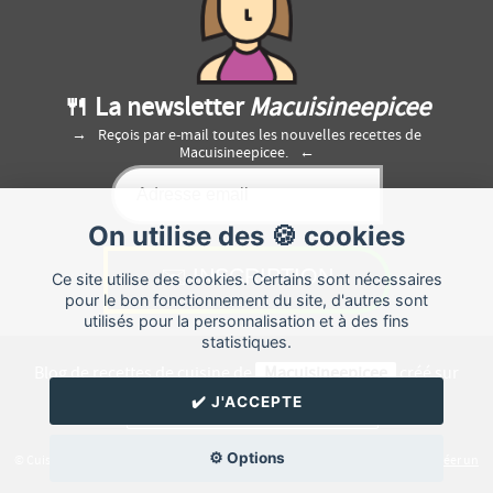
🍴 La newsletter
Macuisineepicee
Reçois par e-mail toutes les nouvelles recettes de
Macuisineepicee.
On utilise des 🍪 cookies
Ce site utilise des cookies. Certains sont nécessaires
pour le bon fonctionnement du site, d'autres sont
utilisés pour la personnalisation et à des fins
statistiques.
Blog de recettes de cuisine de
Macuisineepicee
créé sur
Cuisine
Land
⁄
RSS
⁄
Réglage des cookies
/
✔️ J'ACCEPTE
✉️ Contacter Macuisineepicee
⚙️ Options
© Cuisine.land : La plateforme de blog spécialisée dans les blogs culinaires.
Créer un
blog de cuisine