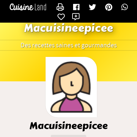
CONTACTER MACUISINEEPICEE
X
Macuisineepicee
Des recettes saines et gourmandes
Macuisineepicee