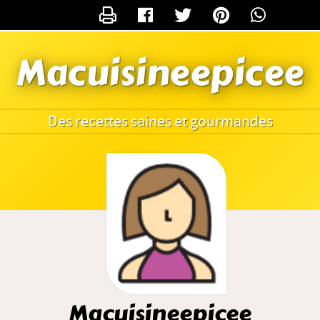
CONTACTER MACUISINEEPICEE
Macuisineepicee
Des recettes saines et gourmandes
Macuisineepicee