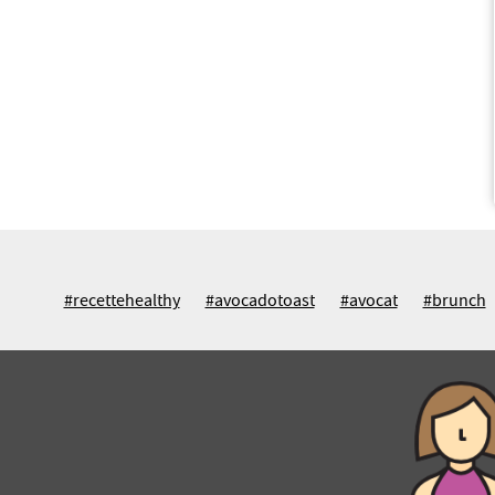
#recettehealthy
#avocadotoast
#avocat
#brunch