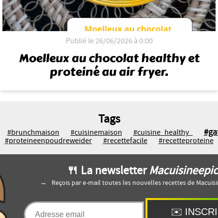
Publié le 26/06/2026 à 0:00
Moelleux au chocolat healthy et
proteiné au air fryer.
Tags
#ga
#brunchmaison
#cuisinemaison
#cuisine_healthy_
#proteineenpoudreweider
#recettefacile
#recetteproteine
🍴 La newsletter
Macuisineepi
Reçois par e-mail toutes les nouvelles recettes de Macuis