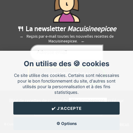
🍴 La newsletter
Macuisineepicee
Reçois par e-mail toutes les nouvelles recettes de
Macuisineepicee.
On utilise des 🍪 cookies
Ce site utilise des cookies. Certains sont nécessaires
pour le bon fonctionnement du site, d'autres sont
utilisés pour la personnalisation et à des fins
statistiques.
Blog de recettes de cuisine de
Macuisineepicee
créé sur
Cuisine
Land
⁄
RSS
⁄
Réglage des cookies
/
✔️ J'ACCEPTE
✉️ Contacter Macuisineepicee
⚙️ Options
© Cuisine.land : La plateforme de blog spécialisée dans les blogs culinaires.
Créer un
blog de cuisine