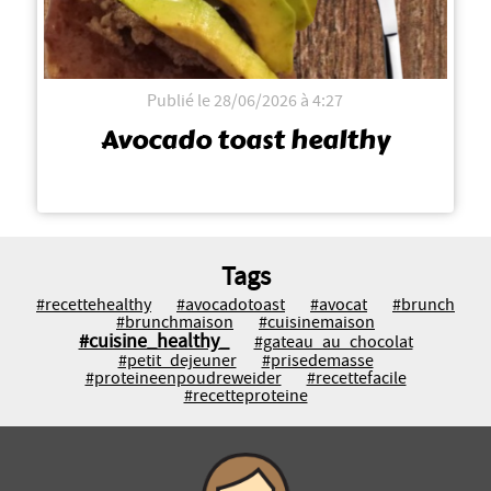
Publié le 28/06/2026 à 4:27
Avocado toast healthy
Tags
#recettehealthy
#avocadotoast
#avocat
#brunch
#brunchmaison
#cuisinemaison
#cuisine_healthy_
#gateau_au_chocolat
#petit_dejeuner
#prisedemasse
#proteineenpoudreweider
#recettefacile
#recetteproteine