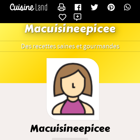
CONTACTER MACUISINEEPICEE
X
Macuisineepicee
Des recettes saines et gourmandes
Macuisineepicee