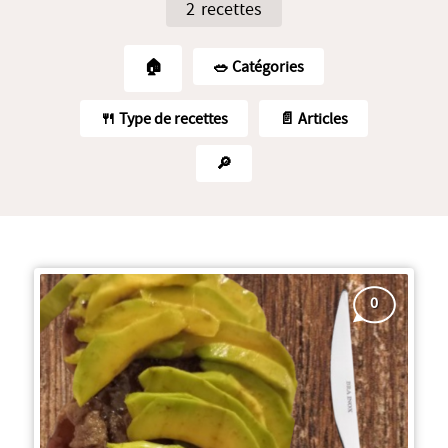
2 recettes
🏠
🥗️ Catégories
🍴 Type de recettes
📄 Articles
🔎
0