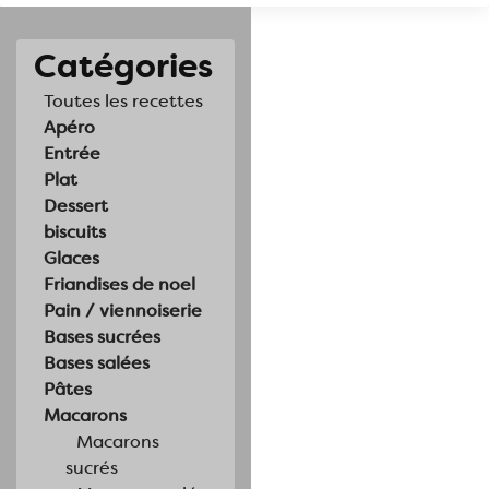
Catégories
Toutes les recettes
Apéro
Entrée
Plat
Dessert
biscuits
Glaces
Friandises de noel
Pain / viennoiserie
Bases sucrées
Bases salées
Pâtes
Macarons
Macarons
sucrés