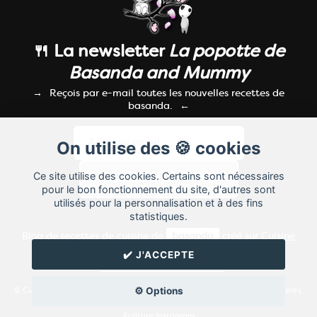
🍴 La newsletter
La popotte de
Basanda and Mummy
Reçois par e-mail toutes les nouvelles recettes de
basanda.
On utilise des 🍪 cookies
Ce site utilise des cookies. Certains sont nécessaires
pour le bon fonctionnement du site, d'autres sont
utilisés pour la personnalisation et à des fins
statistiques.
Blog de recettes de cuisine de
basanda
créé sur
Cuisine
Land
⁄
RSS
⁄
Réglage des cookies
/
✔️ J'ACCEPTE
✉️ Contacter basanda
⚙️ Options
© Cuisine.land : La plateforme de blog spécialisée dans les blogs culinaires.
Créer un blog de cuisine
Ecriture Instagram