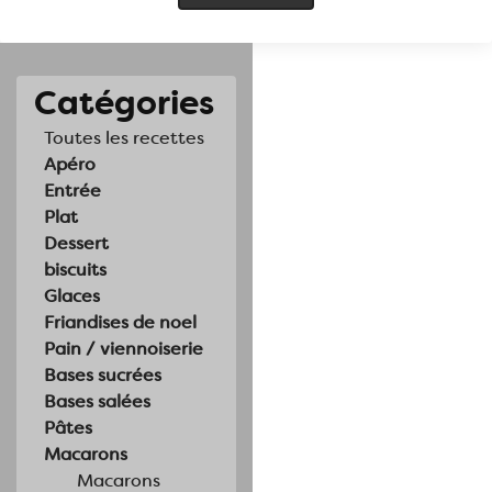
Catégories
Toutes les recettes
Apéro
Entrée
Plat
Dessert
biscuits
Glaces
Friandises de noel
Pain / viennoiserie
Bases sucrées
Bases salées
Pâtes
Macarons
Macarons