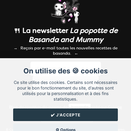
🍴 La newsletter
La popotte de
Basanda and Mummy
Reçois par e-mail toutes les nouvelles recettes de
basanda.
On utilise des 🍪 cookies
Ce site utilise des cookies. Certains sont nécessaires
pour le bon fonctionnement du site, d'autres sont
utilisés pour la personnalisation et à des fins
statistiques.
Blog de recettes de cuisine de
basanda
créé sur
Cuisine
Land
⁄
RSS
⁄
Réglage des cookies
/
✔️ J'ACCEPTE
✉️ Contacter basanda
⚙️ Options
© Cuisine.land : La plateforme de blog spécialisée dans les blogs culinaires.