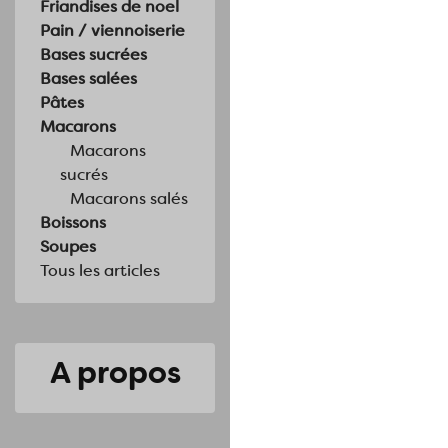
Friandises de noel
Pain / viennoiserie
Bases sucrées
Bases salées
Pâtes
Macarons
Macarons
sucrés
Macarons salés
Boissons
Soupes
Tous les articles
A propos