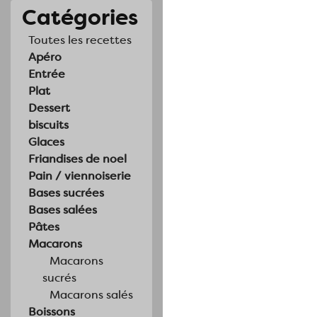
Catégories
Toutes les recettes
Apéro
Entrée
Plat
Dessert
biscuits
Glaces
Friandises de noel
Pain / viennoiserie
Bases sucrées
Bases salées
Pâtes
Macarons
Macarons
sucrés
Macarons salés
Boissons