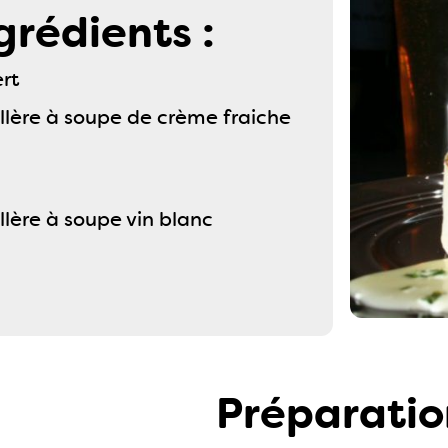
grédients :
rt
illère à soupe de crème fraiche
illère à soupe vin blanc
Préparatio