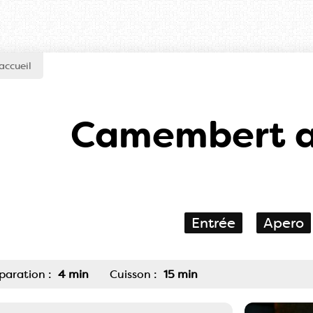
accueil
Camembert a
Entrée
Apero
paration :
4 min
Cuisson :
15 min