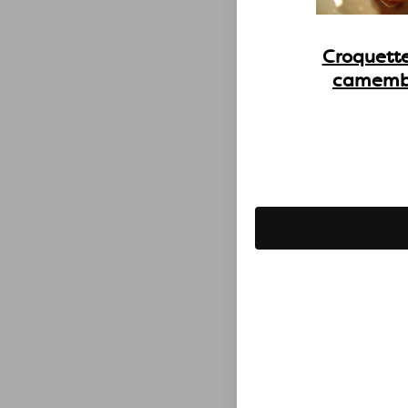
Croquett
camemb