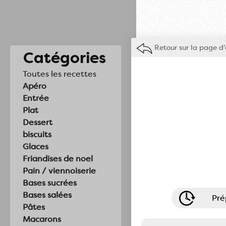
Retour sur la page d'
Catégories
Toutes les recettes
Apéro
Entrée
Plat
Dessert
biscuits
Glaces
Friandises de noel
Pain / viennoiserie
Bases sucrées
Bases salées
Pré
Pâtes
Macarons