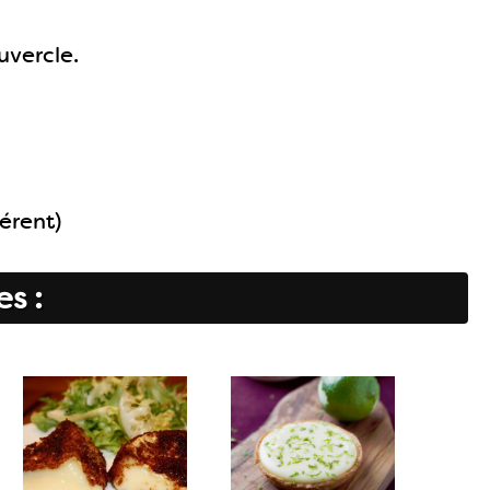
uvercle.
férent)
es :