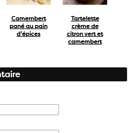
Camembert
Tartelette
pané au pain
crème de
d'épices
citron vert et
camembert
taire