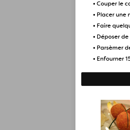
•
Couper le c
•
Placer une m
•
Faire quelqu
•
Déposer de l
•
Parsèmer de 
•
Enfourner 15