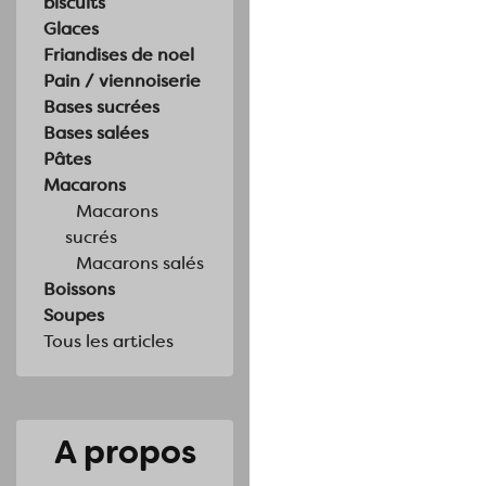
biscuits
Glaces
Friandises de noel
Pain / viennoiserie
Bases sucrées
Bases salées
Pâtes
Macarons
Macarons
sucrés
Macarons salés
Boissons
Soupes
Tous les articles
A propos