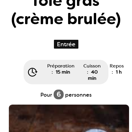
foie gras
(crème brulée)
Entrée
Préparation
Cuisson
Repos
:
15 min
:
40
:
1 h
min
6
Pour
personnes