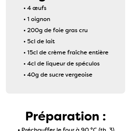
• 4 œufs
• 1 oignon
• 200g de foie gras cru
• 5cl de lait
• 15cl de crème fraîche entière
• 4cl de liqueur de spéculos
• 40g de sucre vergeoise
Préparation :
•
Préchauffer le four à 90 °C (th. 3).