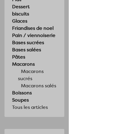
Dessert
biscuits
Glaces
Friandises de noel
Pain / viennoiserie
Bases sucrées
Bases salées
Pâtes
Macarons
Macarons
sucrés
Macarons salés
Boissons
Soupes
Tous les articles