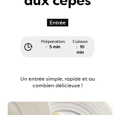
aux cèpes
Entrée
Préparation
Cuisson
:
5 min
:
10
min
Un entrée simple, rapide et au
combien délicieuse !