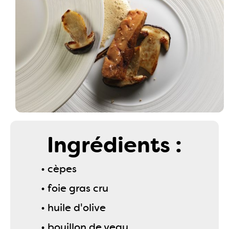
Ingrédients :
• cèpes
• foie gras cru
• huile d'olive
• bouillon de veau