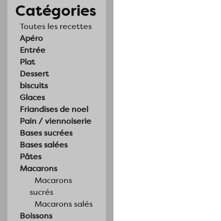
Catégories
Toutes les recettes
Apéro
Entrée
Plat
Dessert
biscuits
Glaces
Friandises de noel
Pain / viennoiserie
Bases sucrées
Bases salées
Pâtes
Macarons
Macarons
sucrés
Macarons salés
Boissons