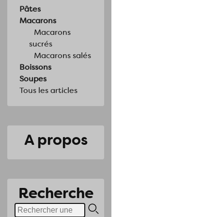
Pâtes
Macarons
Macarons
sucrés
Macarons salés
Boissons
Soupes
Tous les articles
A propos
Recherche