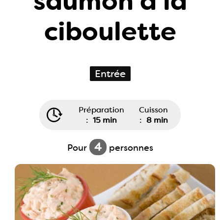
saumon à la
ciboulette
Entrée
Préparation
Cuisson
:
15 min
:
8 min
4
Pour
personnes