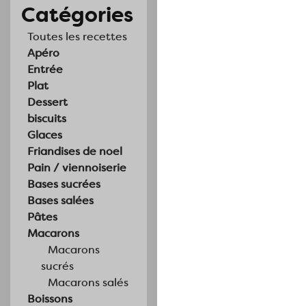
Catégories
Toutes les recettes
Apéro
Entrée
Plat
Dessert
biscuits
Glaces
Friandises de noel
Pain / viennoiserie
Bases sucrées
Bases salées
Pâtes
Macarons
Macarons
sucrés
Macarons salés
Boissons