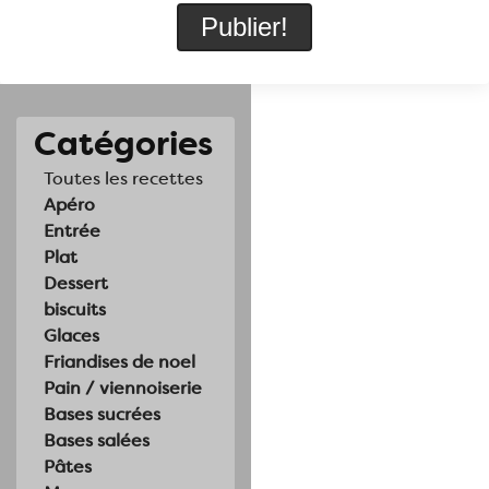
Catégories
Toutes les recettes
Apéro
Entrée
Plat
Dessert
biscuits
Glaces
Friandises de noel
Pain / viennoiserie
Bases sucrées
Bases salées
Pâtes