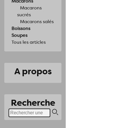
Macarons
Macarons
sucrés
Macarons salés
Boissons
Soupes
Tous les articles
A propos
Recherche