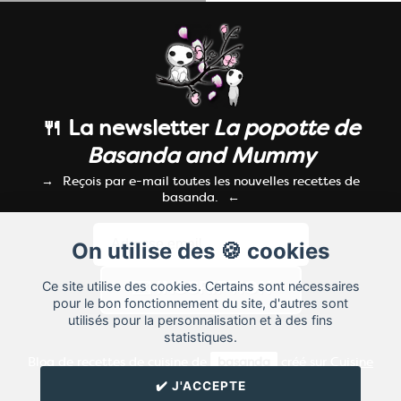
🍴 La newsletter
La popotte de
Basanda and Mummy
Reçois par e-mail toutes les nouvelles recettes de
basanda.
On utilise des 🍪 cookies
Ce site utilise des cookies. Certains sont nécessaires
pour le bon fonctionnement du site, d'autres sont
utilisés pour la personnalisation et à des fins
statistiques.
Blog de recettes de cuisine de
basanda
créé sur
Cuisine
Land
⁄
RSS
⁄
Réglage des cookies
/
✔️ J'ACCEPTE
✉️ Contacter basanda