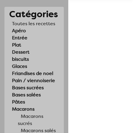
Catégories
Toutes les recettes
Apéro
Entrée
Plat
Dessert
biscuits
Glaces
Friandises de noel
Pain / viennoiserie
Bases sucrées
Bases salées
Pâtes
Macarons
Macarons
sucrés
Macarons salés