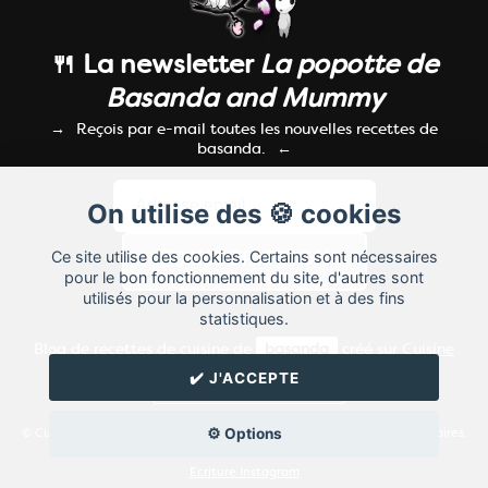
🍴 La newsletter
La popotte de
Basanda and Mummy
Reçois par e-mail toutes les nouvelles recettes de
basanda.
On utilise des 🍪 cookies
Ce site utilise des cookies. Certains sont nécessaires
pour le bon fonctionnement du site, d'autres sont
utilisés pour la personnalisation et à des fins
statistiques.
Blog de recettes de cuisine de
basanda
créé sur
Cuisine
Land
⁄
RSS
⁄
Réglage des cookies
/
✔️ J'ACCEPTE
✉️ Contacter basanda
⚙️ Options
© Cuisine.land : La plateforme de blog spécialisée dans les blogs culinaires.
Créer un blog de cuisine
Ecriture Instagram