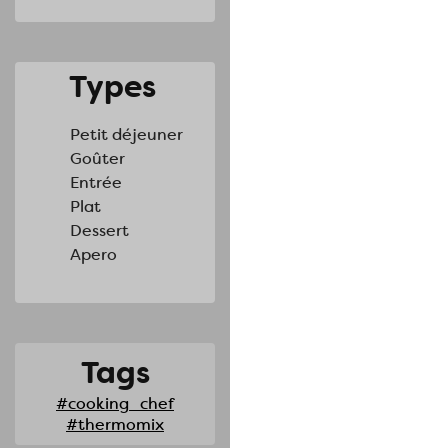
Types
Petit déjeuner
Goûter
Entrée
Plat
Dessert
Apero
Tags
#cooking_chef
#thermomix