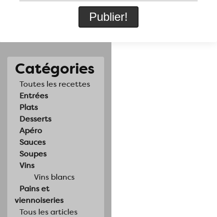
Catégories
Toutes les recettes
Entrées
Plats
Desserts
Apéro
Sauces
Soupes
Vins
Vins blancs
Pains et
viennoiseries
Tous les articles